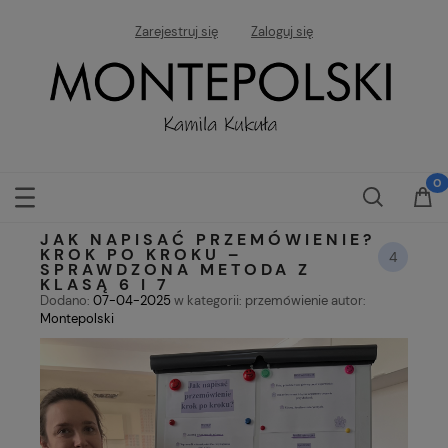
Zarejestruj się
Zaloguj się
JAK NAPISAĆ PRZEMÓWIENIE?
KROK PO KROKU –
4
SPRAWDZONA METODA Z
KLASĄ 6 I 7
Dodano:
07-04-2025
w kategorii:
przemówienie
autor:
Montepolski