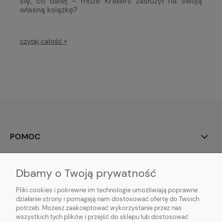
się, co dalej – może Krakers zasłużył na swoją
własną książkę?
czytaj całość »
POMOC
MOJE KONTO
Dbamy o Twoją prywatność
PŁATNOŚCI I DOSTAWA
Pliki cookies i pokrewne im technologie umożliwiają poprawne
działanie strony i pomagają nam dostosować ofertę do Twoich
potrzeb. Możesz zaakceptować wykorzystanie przez nas
INFORMACJE
wszystkich tych plików i przejść do sklepu lub dostosować