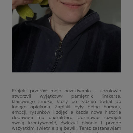
Projekt przerósł moje oczekiwania – uczniowie
stworzyli wyjątkowy pamiętnik Krakersa,
klasowego smoka, który co tydzień trafiał do
innego opiekuna. Zapiski były pełne humoru,
emocji, rysunków i zdjęć, a każda nowa historia
dodawała mu charakteru. Uczniowie rozwijali
swoją kreatywność, ćwiczyli pisanie i przede
wszystkim świetnie się bawili. Teraz zastanawiam