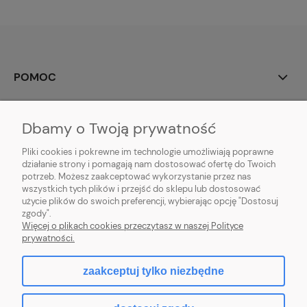
POMOC
MOJE KONTO
Dbamy o Twoją prywatność
PŁATNOŚCI I DOSTAWA
Pliki cookies i pokrewne im technologie umożliwiają poprawne
działanie strony i pomagają nam dostosować ofertę do Twoich
potrzeb. Możesz zaakceptować wykorzystanie przez nas
INFORMACJE
wszystkich tych plików i przejść do sklepu lub dostosować
użycie plików do swoich preferencji, wybierając opcję "Dostosuj
O NAS
zgody".
Więcej o plikach cookies przeczytasz w naszej Polityce
prywatności.
zaakceptuj tylko niezbędne
pokaż pełną wersję strony