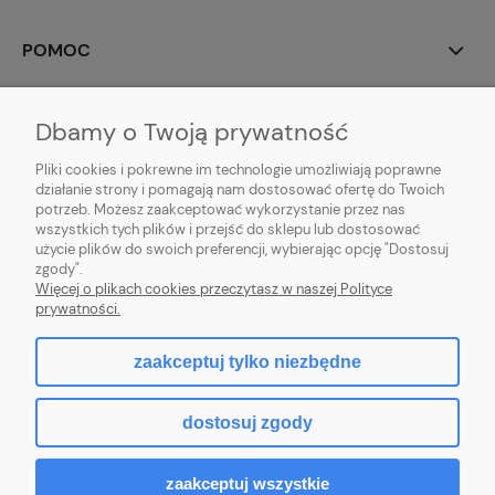
POMOC
MOJE KONTO
Dbamy o Twoją prywatność
PŁATNOŚCI I DOSTAWA
Pliki cookies i pokrewne im technologie umożliwiają poprawne
działanie strony i pomagają nam dostosować ofertę do Twoich
potrzeb. Możesz zaakceptować wykorzystanie przez nas
INFORMACJE
wszystkich tych plików i przejść do sklepu lub dostosować
użycie plików do swoich preferencji, wybierając opcję "Dostosuj
O NAS
zgody".
Więcej o plikach cookies przeczytasz w naszej Polityce
prywatności.
zaakceptuj tylko niezbędne
pokaż pełną wersję strony
dostosuj zgody
Sklep internetowy Shoper.pl
zaakceptuj wszystkie