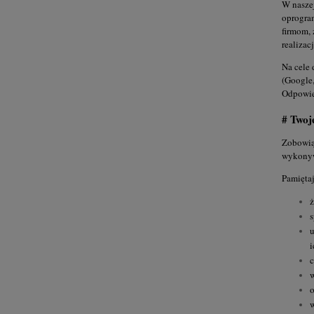
W naszej
oprogram
firmom, 
realizac
Na cele 
(Google
Odpowie
# Twoj
Zobowią
wykonyw
Pamięta
ż
s
u
i
c
w
o
w