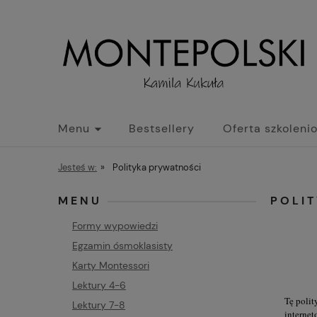
Menu
Bestsellery
Oferta szkoleni
Jesteś w:
»
Polityka prywatności
MENU
POLI
Formy wypowiedzi
Egzamin ósmoklasisty
Karty Montessori
Lektury 4-6
Tę polit
Lektury 7-8
interne