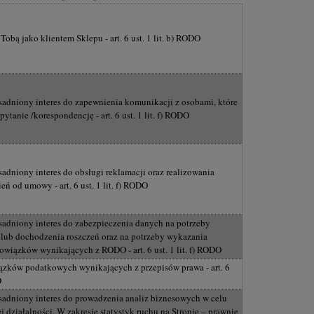
obą jako klientem Sklepu - art. 6 ust. 1 lit. b) RODO
sadniony interes do zapewnienia komunikacji z osobami, które
ytanie /korespondencję - art. 6 ust. 1 lit. f) RODO
adniony interes do obsługi reklamacji oraz realizowania
eń od umowy - art. 6 ust. 1 lit. f) RODO
sadniony interes do zabezpieczenia danych na potrzeby
y lub dochodzenia roszczeń oraz na potrzeby wykazania
owiązków wynikających z RODO - art. 6 ust. 1 lit. f) RODO
ązków podatkowych wynikających z przepisów prawa - art. 6
O
sadniony interes do prowadzenia analiz biznesowych w celu
j działalności. W zakresie statystyk ruchu na Stronie – prawnie