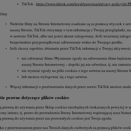
TikTok -
https://www.tiktok.com/legal/page/eea/privacy-policy/pl-P
Filmy
Niektóre filmy na Stronie Internetowej osadzane są za pomocą wtyczek z se
naszej Stronie, TikTok otrzymuje o tym informację z Twojej przeglądarki, nawe
w serwisie TikTok, albo nie jesteś akurat zalogowany. Jeśli wcześniej zalog
bezpośrednio przyporządkować odtworzenie wideo do Twojego profilu.
Jeśli chcesz zapobiec zbieraniu przez TikTok informacji o Twojej aktywności
nie odtwarzać filmu (Wyrażenie zgody na odtworzenie filmu będziem
naszej Stronie Internetowej – dopóki jej nie odwołasz, tj. nie zmien
nie wyrażać zgody na pliki cookies z tego serwisu na naszej Stronie I
lub możesz wylogować się z tego serwisu.
Więcej informacji o przetwarzaniu danych przez serwis TikTok możesz znal
tie prawne dotyczące plików cookies
ą prawną do używania przez Sklep cookies niezbędnych (wskazanych powyżej w se
ony interes, tj. prawo do prowadzenia Strony Internetowej wspierającej nasz bizne
 prawną do używania przez nas pozostałych cookies jest Twoja zgoda.
ku z przetwarzaniem przez nas Twoich danych osobowych za pomocą plików cookies