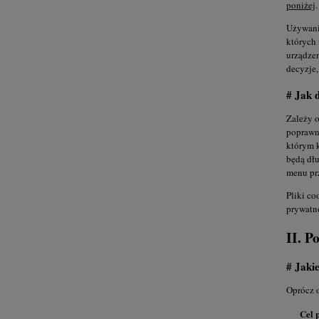
poniżej
.
Używanie
których 
urządzen
decyzje,
# Jak 
Zależy o
poprawni
którym k
będą dłu
menu pr
Pliki co
prywatno
II. P
# Jaki
Oprócz 
Cel 