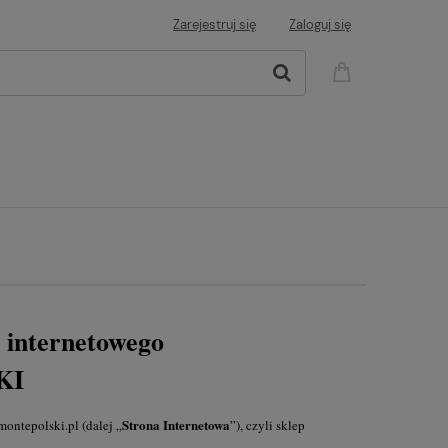
Zarejestruj się
Zaloguj się
u internetowego
KI
Strona Internetowa
/montepolski.pl
(dalej „
”), czyli sklep