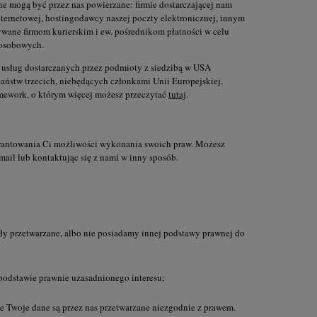
ne mogą być przez nas powierzane: firmie dostarczającej nam
ternetowej, hostingodawcy naszej poczty elektronicznej, innym
ywane firmom kurierskim i ew. pośrednikom płatności w celu
 osobowych.
 usług dostarczanych przez podmioty z siedzibą w USA
stw trzecich, niebędących członkami Unii Europejskiej.
mework, o którym więcej możesz przeczytać
tutaj
.
antowania Ci możliwości wykonania swoich praw. Możesz
il lub kontaktując się z nami w inny sposób.
yły przetwarzane, albo nie posiadamy innej podstawy prawnej do
 podstawie prawnie uzasadnionego interesu;
e Twoje dane są przez nas przetwarzane niezgodnie z prawem.