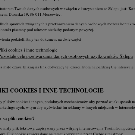
Kam
tratorem Twoich danych osobowych w związku z korzystaniem ze Sklepu jest:
esem: Dworska 19, 86-011 Morzewiec.
lkich sprawach związanych z przetwarzaniem danych osobowych możesz kontakto
ż kontakt pisemny pod adresem siedziby podanym powyżej.
wienia podzieliliśmy ten dokument na dwie części:
Pliki cookies i inne technologie
Pozostałe cele przetwarzania danych osobowych użytkowników Sklepu
sz mało czasu, kliknij na link dotyczący tej części, która najbardziej Cię interesu
LIKI COOKIES I INNE TECHNOLOGIE
 plików cookies i innych, podobnych mechanizmów, aby poznać w jaki sposób użyt
arketingowych, w tym aby wyświetlać im reklamy w innych miejscach w Internecie
 są pliki cookies?
o mały plik tekstowy, zapisywany przez witrynę internetową na Twoim komputerze,
ową. Plik cookie zawiera dane na temat korzystania przez Ciebie z tej strony.