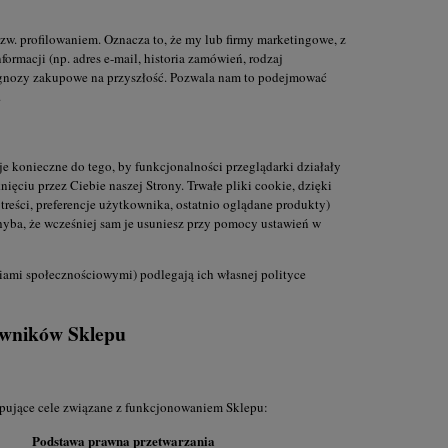
zw. profilowaniem. Oznacza to, że my lub firmy marketingowe, z
rmacji (np. adres e-mail, historia zamówień, rodzaj
prognozy zakupowe na przyszłość. Pozwala nam to podejmować
.
acje konieczne do tego, by funkcjonalności przeglądarki działały
ęciu przez Ciebie naszej Strony. Trwałe pliki cookie, dzięki
 treści, preferencje użytkownika, ostatnio oglądane produkty)
hyba, że wcześniej sam je usuniesz przy pomocy ustawień w
iami społecznościowymi) podlegają ich własnej polityce
kowników Sklepu
ępujące cele związane z funkcjonowaniem Sklepu:
Podstawa prawna przetwarzania