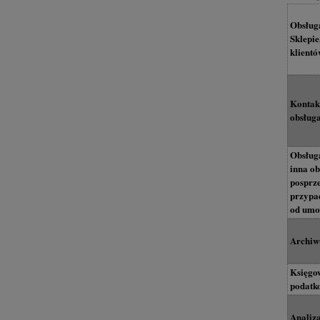
Obsług
Sklepie
klientó
Kontakt
obsług
Obsługa
inna ob
posprz
przypa
od umo
Archi
Księgow
podatk
Analiza