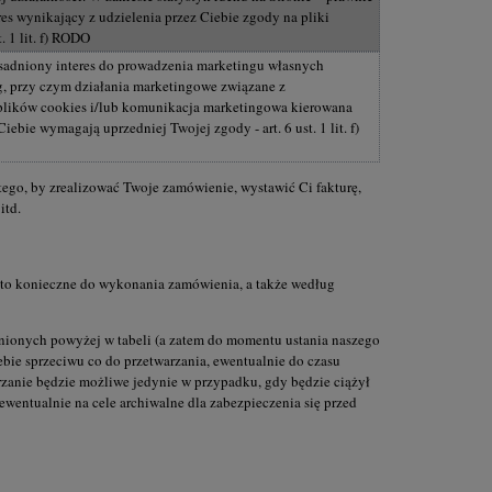
es wynikający z udzielenia przez Ciebie zgody na pliki
t. 1 lit. f) RODO
sadniony interes do prowadzenia marketingu własnych
g, przy czym działania marketingowe związane z
lików cookies i/lub komunikacja marketingowa kierowana
ebie wymagają uprzedniej Twojej zgody - art. 6 ust. 1 lit. f)
ego, by zrealizować Twoje zamówienie, wystawić Ci fakturę,
itd.
t to konieczne do wykonania zamówienia, a także według
nionych powyżej w tabeli (a zatem do momentu ustania naszego
ebie sprzeciwu co do przetwarzania, ewentualnie do czasu
arzanie będzie możliwe jedynie w przypadku, gdy będzie ciążył
ewentualnie na cele archiwalne dla zabezpieczenia się przed