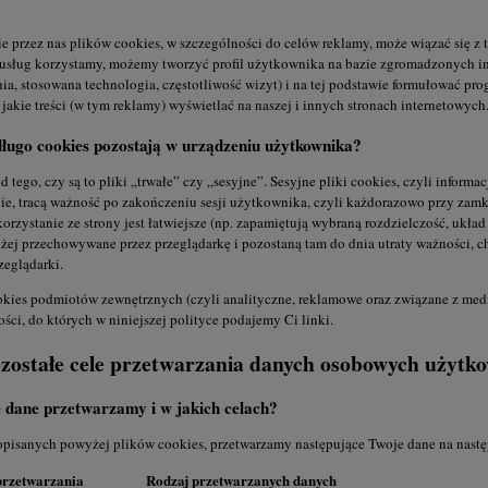
 przez nas plików cookies, w szczególności do celów reklamy, może wiązać się z t
usług korzystamy, możemy tworzyć profil użytkownika na bazie zgromadzonych info
ia, stosowana technologia, częstotliwość wizyt) i na tej podstawie formułować 
 jakie treści (w tym reklamy) wyświetlać na naszej i innych stronach internetowych
długo cookies pozostają w urządzeniu użytkownika?
d tego, czy są to pliki „trwałe” czy „sesyjne”. Sesyjne pliki cookies, czyli inform
e, tracą ważność po zakończeniu sesji użytkownika, czyli każdorazowo przy zamkni
orzystanie ze strony jest łatwiejsze (np. zapamiętują wybraną rozdzielczość, układ
żej przechowywane przez przeglądarkę i pozostaną tam do dnia utraty ważności, c
zeglądarki.
okies podmiotów zewnętrznych (czyli analityczne, reklamowe oraz związane z med
ści, do których w niniejszej polityce podajemy Ci linki.
ozostałe cele przetwarzania danych osobowych użyt
e dane przetwarzamy i w jakich celach?
opisanych powyżej plików cookies, przetwarzamy następujące Twoje dane na nast
przetwarzania
Rodzaj przetwarzanych danych