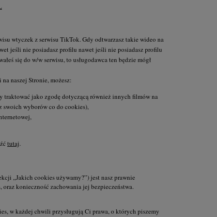
L
rwisu wtyczek z serwisu TikTok. Gdy odtwarzasz takie wideo na
t jeśli nie posiadasz profilu nawet jeśli nie posiadasz profilu
owałeś się do w/w serwisu, to usługodawca ten będzie mógł
 na naszej Stronie, możesz:
y traktować jako zgodę dotyczącą również innych filmów na
isz swoich wyborów co do cookies),
nternetowej,
eźć
tutaj
.
kcji „Jakich cookies używamy?”) jest nasz prawnie
s, oraz konieczność zachowania jej bezpieczeństwa.
, w każdej chwili przysługują Ci prawa, o których piszemy