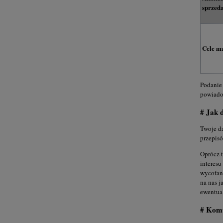
sprzeda
Cele m
Podanie 
powiadom
# Jak 
Twoje da
przepis
Oprócz 
interesu
wycofani
na nas j
ewentual
# Komu