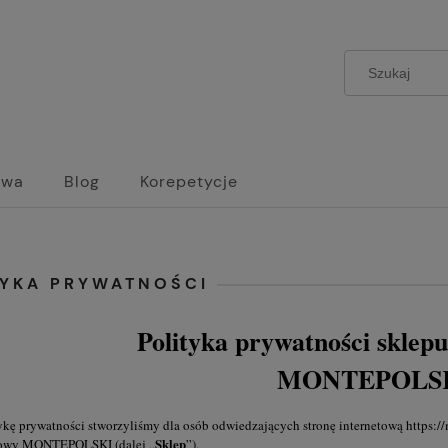
owa
Blog
Korepetycje
TYKA PRYWATNOŚCI
Polityka prywatności sklep
MONTEPOLS
ykę prywatności stworzyliśmy dla osób odwiedzających stronę internetową
https:/
Sklep
towy MONTEPOLSKI (dalej „
”).