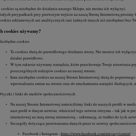
 cookies są niezbędne do działania naszego Sklepu, nie można ich wyłączyć.
ałych przypadkach przy pierwszym wejściu na naszą Stronę Internetową prosimy 
ookies reklamowych ani analitycznych (ani żadnych innych niż niezbędne) bez Tw
ch cookies używamy?
Niezbędne cookies
Te cookies służą do prawidłowego działania strony. Nie możesz ich wyłączyć
działać prawidłowo.
W tym zakresie używamy narzędzia, które przechowuje Twoje ustawienia pry
poszczególnych rodzajów cookies na naszej stronie.
Inne niezbędne cookies na naszej Stronie Internetowej służą do poprawnego 
wprowadzania zmian na stronie oraz do uruchamiania narzędzi śledzących, n
tyczki i linki do mediów społecznościowych
Na naszej Stronie Internetowej umieściliśmy linki do naszych profili w med
nasz profil w danym serwisie, właściciel tego serwisu otrzyma – tak jak w 
internetowej na inną stronę internetową – informację, że trafiłeś do tych ser
Szczegóły dotyczące przetwarzania danych przez te serwisy społecznościow
Facebook i Instagram -
https://www.facebook.com/privacy/center/