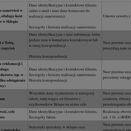
Dane identyfikacyjne i kontaktowe klienta
a zamówień w
(adres e-mail i inne dane konieczne do
, obsługa kont
Umowa zawarta z T
realizacji zamówienia).
w w Sklepie
Szczegóły i historia realizacji zamówienia.
Dane identyfikacyjne i inne informacje, które
podasz nam w formularzu kontaktowym lub
 z Tobą,
Nasz prawnie uza
w innej korespondencji.
a zapytań
przesyłają nam zap
Historia korespondencji.
 reklamacji i
sługa
Dane identyfikacyjne i kontaktowe klienta.
Nasz prawnie uzas
edażowa (np. w
Szczegóły i historia realizacji zamówienia.
procedury odstąpi
dku odstąpienia
Historia korespondencji.
wy)
Wszystkie dane wymienione w niniejszej
Nasz prawnie uza
wum
tabeli, wpływające od klientów i
ustalenia, obron
użytkowników Sklepu na różne cele
przestrzegania ob
ość, cele
Dane identyfikacyjne i kontaktowe klienta.
Realizacja obowi
owe
Szczegóły faktur.
ust. 1 lit. c) ROD
Nasz prawnie uza
Statystyki sprzedaży w sklepie oraz
 i statystyka
optymalizacji swe