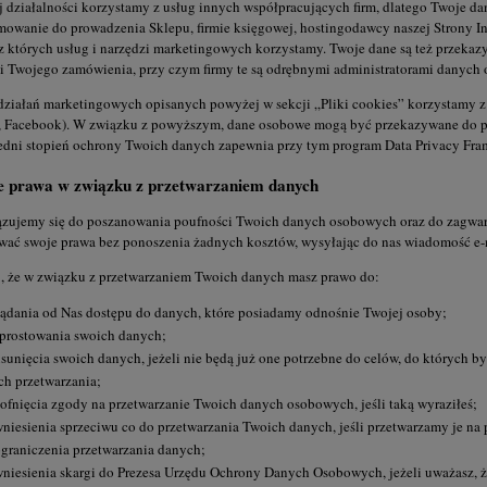
 działalności korzystamy z usług innych współpracujących firm, dlatego Twoje da
owanie do prowadzenia Sklepu, firmie księgowej, hostingodawcy naszej Strony In
z których usług i narzędzi marketingowych korzystamy. Twoje dane są też przekaz
ji Twojego zamówienia, przy czym firmy te są odrębnymi administratorami danych
działań marketingowych opisanych powyżej w sekcji „Pliki cookies” korzystamy z
, Facebook). W związku z powyższym, dane osobowe mogą być przekazywane do pań
dni stopień ochrony Twoich danych zapewnia przy tym program Data Privacy Fra
e prawa w związku z przetwarzaniem danych
zujemy się do poszanowania poufności Twoich danych osobowych oraz do zagwar
ać swoje prawa bez ponoszenia żadnych kosztów, wysyłając do nas wiadomość e-ma
j, że w związku z przetwarzaniem Twoich danych masz prawo do:
ądania od Nas dostępu do danych, które posiadamy odnośnie Twojej osoby;
prostowania swoich danych;
sunięcia swoich danych, jeżeli nie będą już one potrzebne do celów, do których b
ch przetwarzania;
ofnięcia zgody na przetwarzanie Twoich danych osobowych, jeśli taką wyraziłeś;
niesienia sprzeciwu co do przetwarzania Twoich danych, jeśli przetwarzamy je na
graniczenia przetwarzania danych;
niesienia skargi do Prezesa Urzędu Ochrony Danych Osobowych, jeżeli uważasz, ż