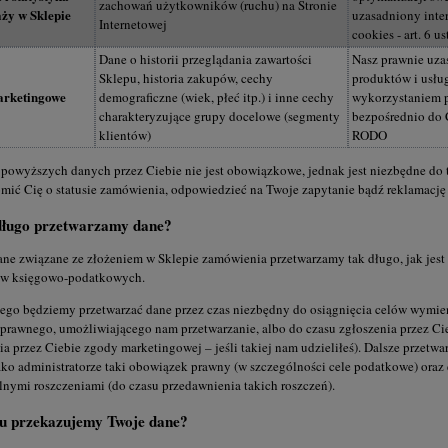
zachowań użytkowników (ruchu) na Stronie
ży w Sklepie
uzasadniony inter
Internetowej
cookies - art. 6 us
Dane o historii przeglądania zawartości
Nasz prawnie uza
Sklepu, historia zakupów, cechy
produktów i usłu
arketingowe
demograficzne (wiek, płeć itp.) i inne cechy
wykorzystaniem p
charakteryzujące grupy docelowe (segmenty
bezpośrednio do Ci
klientów)
RODO
powyższych danych przez Ciebie nie jest obowiązkowe, jednak jest niezbędne do t
ić Cię o statusie zamówienia, odpowiedzieć na Twoje zapytanie bądź reklamację 
długo przetwarzamy dane?
ne związane ze złożeniem w Sklepie zamówienia przetwarzamy tak długo, jak jes
ów księgowo-podatkowych.
tego będziemy przetwarzać dane przez czas niezbędny do osiągnięcia celów wymie
 prawnego, umożliwiającego nam przetwarzanie, albo do czasu zgłoszenia przez Ci
a przez Ciebie zgody marketingowej – jeśli takiej nam udzieliłeś). Dalsze przetw
ako administratorze taki obowiązek prawny (w szczególności cele podatkowe) oraz 
nymi roszczeniami (do czasu przedawnienia takich roszczeń).
 przekazujemy Twoje dane?