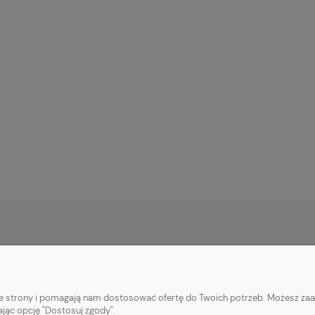
PŁATNOŚCI I DOSTAWA
INFORMACJE
Formy płatności
Ustawienia plikó
nie strony i pomagają nam dostosować ofertę do Twoich potrzeb. Możesz zaa
Czas i koszty dostawy
Polityka prywatn
ając opcję "Dostosuj zgody".