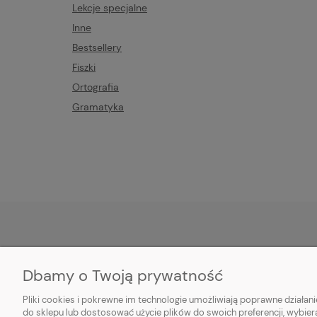
Lekcje specjalne
Inne
Bestsellery
Fiszki
Ortografia
Gramatyka
POMOC
MOJE KONTO
Dbamy o Twoją prywatność
Zwroty i reklamacje
Twoje zamówienia
Pliki cookies i pokrewne im technologie umożliwiają poprawne działa
Regulamin sklepu
Ustawienia konta
do sklepu lub dostosować użycie plików do swoich preferencji, wybier