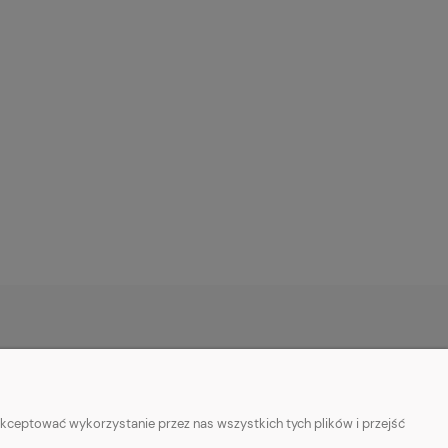
O NAS
w cookies
Dane i adres
kceptować wykorzystanie przez nas wszystkich tych plików i przejść
ości
Linki