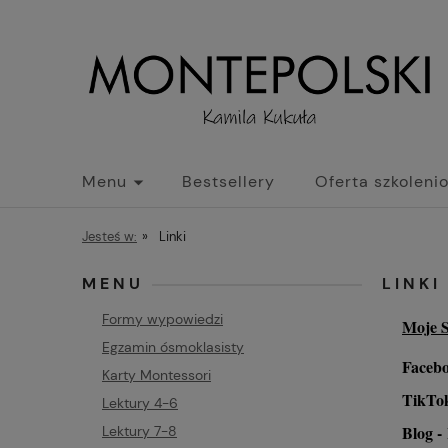
Menu
Bestsellery
Oferta szkoleni
Jesteś w:
»
Linki
MENU
LINKI
Formy wypowiedzi
Moje S
Egzamin ósmoklasisty
Faceb
Karty Montessori
TikTo
Lektury 4-6
Blog -
Lektury 7-8