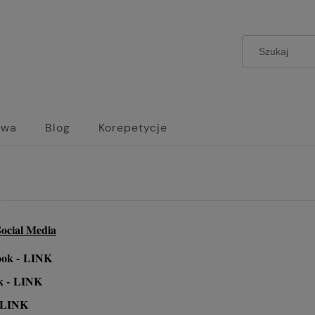
owa
Blog
Korepetycje
ocial Media
ook -
LINK
k -
LINK
LINK