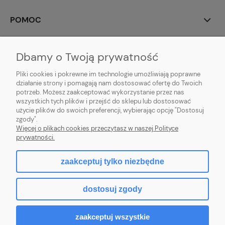
POMOC
MOJE KONTO
Dbamy o Twoją prywatność
PŁATNOŚCI I DOSTAWA
Pliki cookies i pokrewne im technologie umożliwiają poprawne
działanie strony i pomagają nam dostosować ofertę do Twoich
potrzeb. Możesz zaakceptować wykorzystanie przez nas
INFORMACJE
wszystkich tych plików i przejść do sklepu lub dostosować
użycie plików do swoich preferencji, wybierając opcję "Dostosuj
O NAS
zgody".
Więcej o plikach cookies przeczytasz w naszej Polityce
prywatności.
zaakceptuj tylko niezbędne
pokaż pełną wersję strony
dostosuj zgody
Sklep internetowy Shoper.pl
zaakceptuj wszystkie