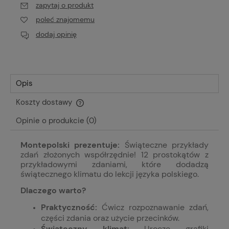
zapytaj o produkt
poleć znajomemu
dodaj opinię
Opis
Koszty dostawy
Cena nie zawiera ewentualnych kosztów płatności
Opinie o produkcie (0)
Montepolski prezentuje:
Świąteczne przykłady
zdań złożonych współrzędnie! 12 prostokątów z
przykładowymi zdaniami, które dodadzą
świątecznego klimatu do lekcji języka polskiego.
Dlaczego warto?
Praktyczność:
Ćwicz rozpoznawanie zdań,
części zdania oraz użycie przecinków.
Świąteczny klimat:
Urocze grafiki