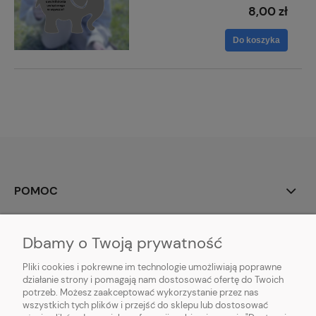
8,00 zł
Do koszyka
POMOC
MOJE KONTO
Dbamy o Twoją prywatność
PŁATNOŚCI I DOSTAWA
Pliki cookies i pokrewne im technologie umożliwiają poprawne
działanie strony i pomagają nam dostosować ofertę do Twoich
potrzeb. Możesz zaakceptować wykorzystanie przez nas
INFORMACJE
wszystkich tych plików i przejść do sklepu lub dostosować