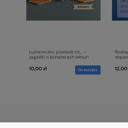
Lustereczko, powiedz mi… –
Rodzaj
zagadki o bohaterach lektur!
dopas
10,00 zł
12,00 
Do koszyka
POMOC
MOJE KONTO