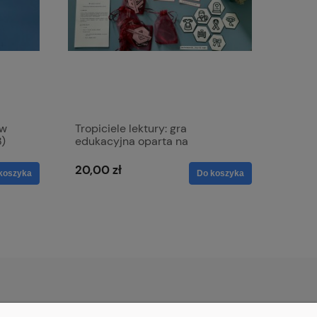
ów
Tropiciele lektury: gra
8)
edukacyjna oparta na
motywach lektur szkolnych
20,00 zł
koszyka
Do koszyka
O NAS