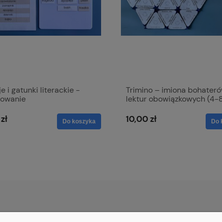
e i gatunki literackie -
Trimino – imiona bohater
owanie
lektur obowiązkowych (4-
zł
10,00 zł
Do koszyka
Do 
PŁATNOŚCI I DOSTAWA
INFORMACJE